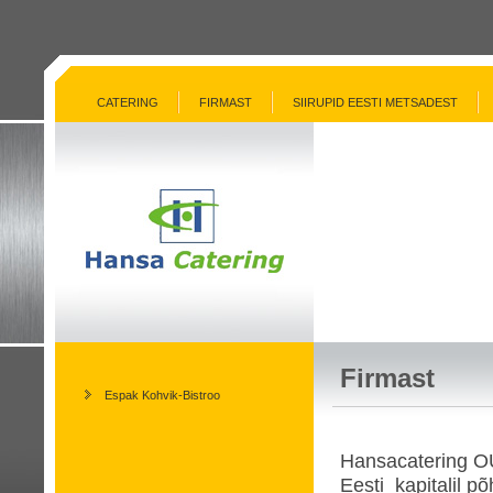
CATERING
FIRMAST
SIIRUPID EESTI METSADEST
Firmast
Espak Kohvik-Bistroo
Hansacatering OÜ 
Eesti kapitalil p