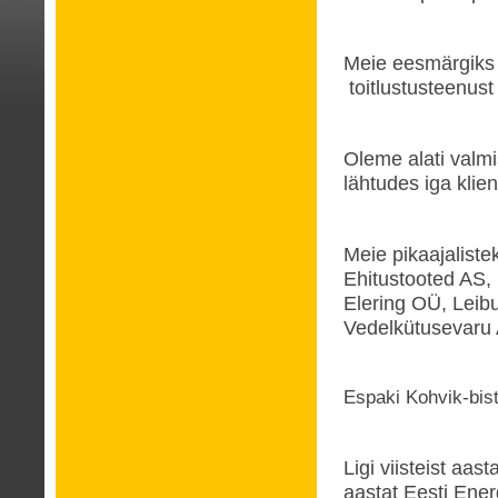
Meie eesmärgiks 
toitlustusteenust
Oleme alati valmi
lähtudes iga klien
Meie pikaajalist
Ehitustooted AS, 
Elering OÜ, Leib
Vedelkütusevaru
Espaki Kohvik-bist
Ligi viisteist aas
aastat Eesti Ene